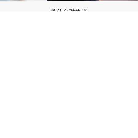
耀佳金融集團
耀佳金融集團是一家多元化業務的金融企業，為中、高端資産
客戶群提供金融產品經紀及顧問諮詢服務。集團總公司設在香
港，成立至今已於環球多個地點包括吉隆玻中國等地設有辦事
處，發展中國及東南亞等地的緊密營商網絡。
更多